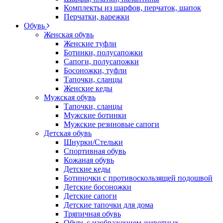
Комплекты из шарфов, перчаток, шапок
Перчатки, варежки
Обувь
Женская обувь
Женские туфли
Ботинки, полусапожки
Сапоги, полусапожки
Босоножки, туфли
Тапочки, сланцы
Женские кеды
Мужская обувь
Тапочки, сланцы
Мужские ботинки
Мужские резиновые сапоги
Детская обувь
Шнурки/Стельки
Спортивная обувь
Кожаная обувь
Детские кеды
Ботиночки с противоскользящей подошвой
Детские босоножки
Детские сапоги
Детские тапочки для дома
Тряпичная обувь
Обувь с изображением животных