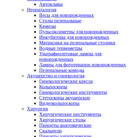
Автоклавы
Неонаталогия
Весы для новорожденных
Столы пеленальные
Кювезы
Пульсоксиметры для новорожденных
Инкубаторы для новорожденных
Матрасики на пеленальные столики
Водные термометры
Ультрафиолетовые лампы для
новорожденных
Лампы для фототерапии новорожденных
Пеленальные комоды
Акушерство и гинекология
Гинекологические кресла
Кольпоскопы
Гинекологические инструменты
Стетоскопы акушерские
Видеокольпоскопы
Хирургия
Хирургические инструменты
Хирургические столы
Пинцеты анатомические
Cкальпели
Пинцеты хирургические