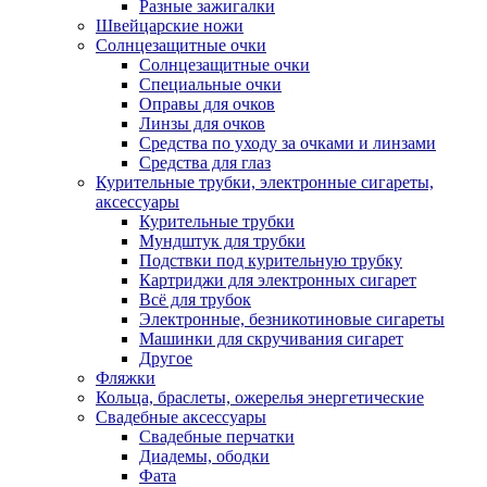
Разные зажигалки
Швейцарские ножи
Солнцезащитные очки
Солнцезащитные очки
Специальные очки
Оправы для очков
Линзы для очков
Средства по уходу за очками и линзами
Средства для глаз
Курительные трубки, электронные сигареты,
аксессуары
Курительные трубки
Мундштук для трубки
Подствки под курительную трубку
Картриджи для электронных сигарет
Всё для трубок
Электронные, безникотиновые сигареты
Машинки для скручивания сигарет
Другое
Фляжки
Кольца, браслеты, ожерелья энергетические
Свадебные аксессуары
Свадебные перчатки
Диадемы, ободки
Фата