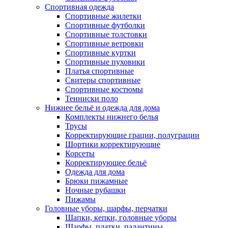
Спортивная одежда
Спортивные жилетки
Спортивные футболки
Спортивные толстовки
Спортивные ветровки
Спортивные куртки
Спортивные пуховики
Платья спортивные
Свитеры спортивные
Спортивные костюмы
Тенниски поло
Нижнее бельё и одежда для дома
Комплекты нижнего белья
Трусы
Корректирующие грации, полуграции
Шортики корректирующие
Корсеты
Корректирующее бельё
Одежда для дома
Брюки пижамные
Ночные рубашки
Пижамы
Головные уборы, шарфы, перчатки
Шапки, кепки, головные уборы
Шарфы, платки, палантины