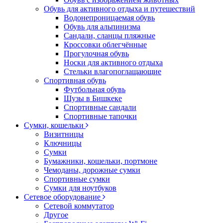
Обувь для активного отдыха и путешествий
Водонепроницаемая обувь
Обувь для альпинизма
Сандали, сланцы пляжные
Кроссовки облегчённые
Прогулочная обувь
Носки для активного отдыха
Стельки влагопоглащающие
Спортивная обувь
Футбольная обувь
Шузы в Бишкеке
Спортивные сандали
Спортивные тапочки
Сумки, кошельки
Визитницы
Ключницы
Сумки
Бумажники, кошельки, портмоне
Чемоданы, дорожные сумки
Спортивные сумки
Сумки для ноутбуков
Сетевое оборудование
Сетевой коммутатор
Другое